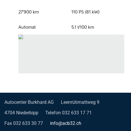
Autocenter Burkhard AG
Leenrütimattweg 9
4704 Niederbipp
Telefon 032 633 17 71
Fax 032 633 30 77
info@acb32.ch